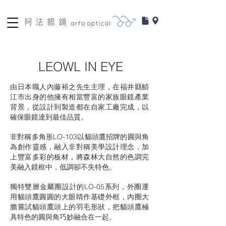
LEOWL IN EYE
由日本職人內藤裕之先生主理，在福井縣鯖
江市出身的他擁有相當豐富的家族眼鏡產業
背景，從設計到製造都在自家工廠完成，以
確保眼鏡達到最佳品質。
非對稱多角形LO-103以貓頭鷹招牌的圓與角
為創作靈感，融入非對稱美學設計理念，加
上豐富多彩的板材，將森林大自然的色調完
美融入鏡框中，低調卻不失特色。
獨特雙層金屬圈設計的LO-05系列，外圈運
用貓頭鷹圓圓的大眼睛作基礎外框，內圈大
膽嘗試貓頭鷹頭上的羽毛形狀，把貓頭鷹極
具特色的圓與角巧妙融合在一起。