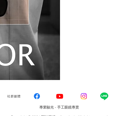
社群媒體
​專業驗光 - 手工眼鏡專賣