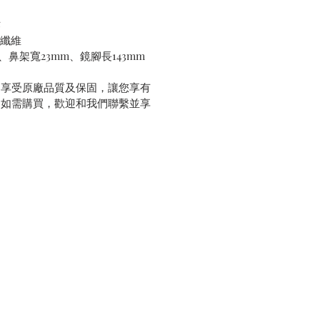
作
酸纖維
、鼻架寬23mm、鏡腳長143mm
，享受原廠品質及保固，讓您享有
。如需購買，歡迎和我們聯繫並享