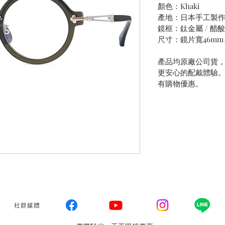
顏色：Khaki
產地：日本手工製
鏡框：鈦金屬 / 醋
尺寸：鏡片寬46mm
產品均原廠公司貨
更安心的配戴體驗
有購物優惠。
社群媒體