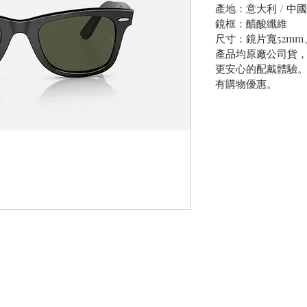
產地：意大利 / 中國
鏡框：醋酸纖維
尺寸：鏡片寬52mm
產品均原廠公司貨
更安心的配戴體驗
有購物優惠。