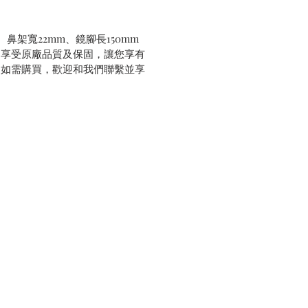
、鼻架寬22mm、鏡腳長150mm
，享受原廠品質及保固，讓您享有
。如需購買，歡迎和我們聯繫並享