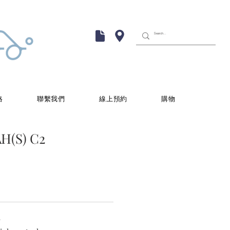
格
聯繫我們
線上預約
購物
H(S) C2
計