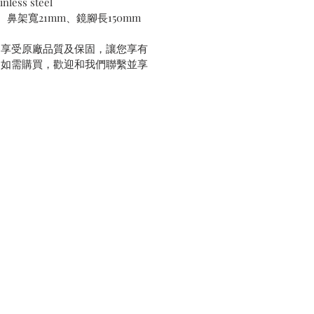
nless steel
、鼻架寬21mm、鏡腳長150mm
，享受原廠品質及保固，讓您享有
。如需購買，歡迎和我們聯繫並享