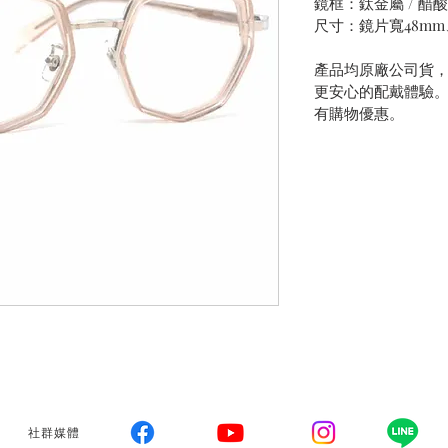
鏡框：鈦金屬 / 醋
尺寸：鏡片寬48mm
產品均原廠公司貨
更安心的配戴體驗
有購物優惠。
社群媒體