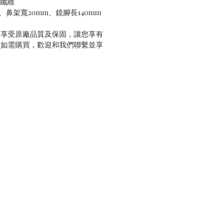
酸纖維
、鼻架寬20mm、鏡腳長140mm
，享受原廠品質及保固，讓您享有
。如需購買，歡迎和我們聯繫並享