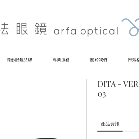
隱形眼鏡品牌
專業服務
關於我們
部落
DITA - VE
03
產品資訊