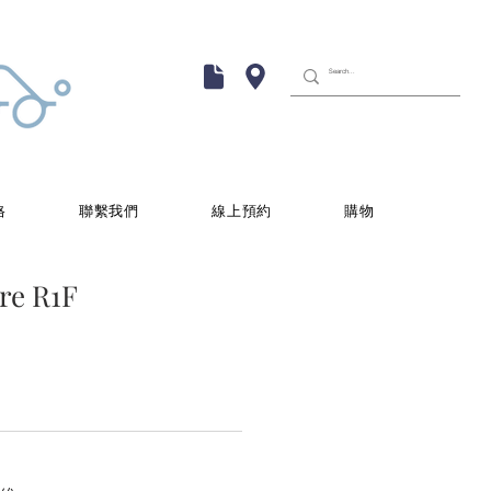
格
聯繫我們
線上預約
購物
re R1F