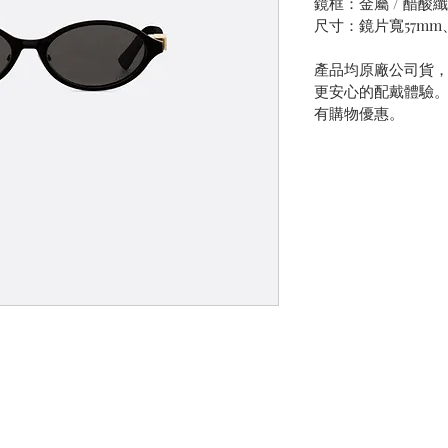
鏡框：金屬 / 醋酸
尺寸：鏡片寬57mm
產品均原廠公司貨
更安心的配戴體驗
有購物優惠。