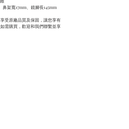
纖維
、鼻架寬17mm、鏡腳長145mm
，享受原廠品質及保固，讓您享有
。如需購買，歡迎和我們聯繫並享