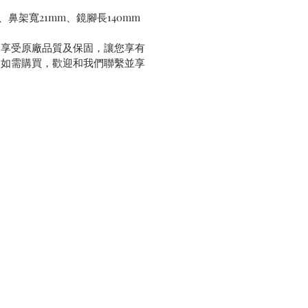
、鼻架寬21mm、鏡腳長140mm
，享受原廠品質及保固，讓您享有
。如需購買，歡迎和我們聯繫並享