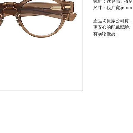
鏡框：鈦金屬 / 板材
尺寸：鏡片寬46mm
產品均原廠公司貨
更安心的配戴體驗
有購物優惠。