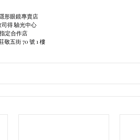
隱形眼鏡專賣店
 羅敦司得 驗光中心
片指定合作店
五街 70 號 1 樓