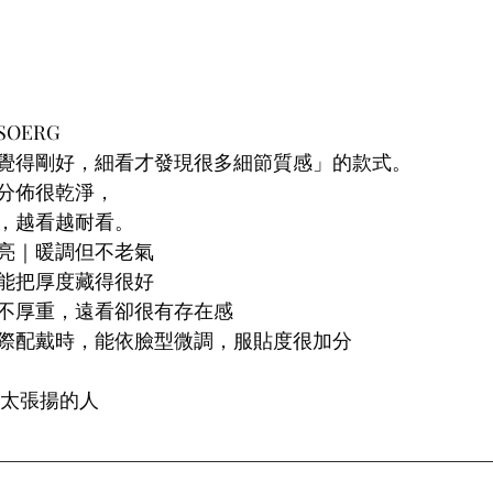
SOERG
覺得剛好，細看才發現很多細節質感」的款式。
分佈很乾淨，
，越看越耐看。
亮｜暖調但不老氣
能把厚度藏得很好
不厚重，遠看卻很有存在感
際配戴時，能依臉型微調，服貼度很加分
想太張揚的人