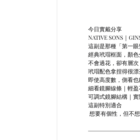
今日實戴分享
NATIVE SONS｜GIN
這副是那種「第一眼
經典玳瑁框面，顏色
不會過花，卻有層次
玳瑁配色拿捏得很漂
即使高度數，側看也
細看鏡腳線條｜輕盈
可調式鏡腳結構｜實
這副特別適合
 想要有個性，但不