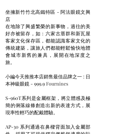
坐擁新竹竹北高鐵特區 - 阿法眼鏡文興
店
在地除了興盛繁榮的新事物，過往的美
好亦被留存，如：六家古厝群和新瓦屋
客家文化保存區，都能認識客家文化的
傳統建築，讓旅人們都能輕鬆愉快地體
會城市新舊的兼具，展開在地深度之
旅。
小編今天推推本店銷售最佳品牌之一 : 日
本神級眼鏡 - 999.9 
Fournines
S-960T系列是金屬框架，將立體感及極
簡的俐落線條創造出新的表達方式，展
現率性輕巧的配戴體驗。
AP-30 系列通過在鼻樑背面加入金屬部
件，採用了可提供穩定佩戴舒適度的貼