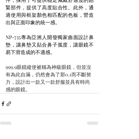
緊部件，提供了高度貼合性。此外，通
過使用與框架顏色相匹配的色板，營造
出與正面印象的統一感。
NP-735專為亞洲人開發獨家曲面設計鼻
墊，讓鼻墊又貼合鼻子孤度，讓眼鏡不
易下滑造成的不適感。
999.9眼鏡縱使被稱為神級眼鏡，但並沒
有為此自滿，仍然會為了那0.1而不斷努
力，設計出一款又一款舒服並具有時尚
感的眼鏡。
查看全部