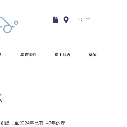
格
聯繫我們
線上預約
購物
K
福茲堡創建，至2024年已有147年的歷