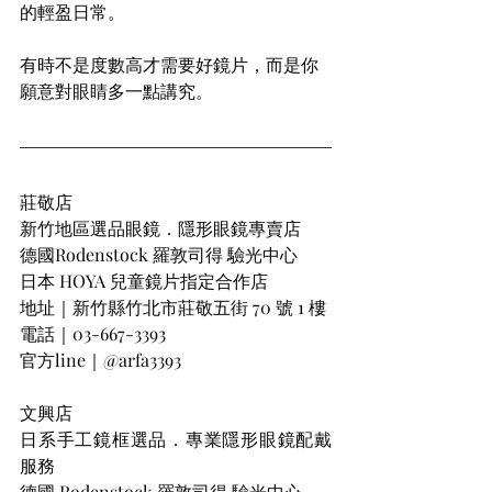
的輕盈日常。
有時不是度數高才需要好鏡片，而是你
願意對眼睛多一點講究。
莊敬店
新竹地區選品眼鏡．隱形眼鏡專賣店
德國Rodenstock 羅敦司得 驗光中心
日本 HOYA 兒童鏡片指定合作店
地址｜新竹縣竹北市莊敬五街 70 號 1 樓
電話｜03-667-3393
官方line｜@arfa3393
文興店
日系手工鏡框選品．專業隱形眼鏡配戴
服務
德國 Rodenstock 羅敦司得 驗光中心