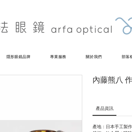
隱形眼鏡品牌
專業服務
關於我們
部落
內藤熊八 作 -
產品資訊
產地：日本手工製