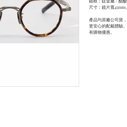
鏡框：鈦金屬 / 醋
尺寸：鏡片寬45mm
產品均原廠公司貨
更安心的配戴體驗
有購物優惠。