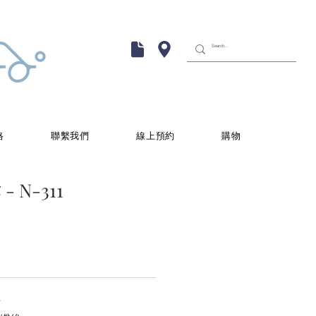
格
聯繫我們
線上預約
購物
 N-311
作