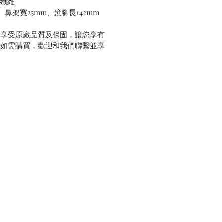
酸纖維
、鼻架寬25mm、鏡腳長142mm
，享受原廠品質及保固，讓您享有
。如需購買，歡迎和我們聯繫並享