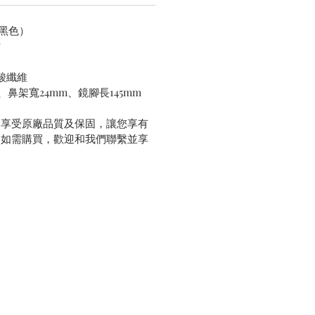
k（黑色）
作
酸纖維
、鼻架寬24mm、鏡腳長145mm
，享受原廠品質及保固，讓您享有
。如需購買，歡迎和我們聯繫並享