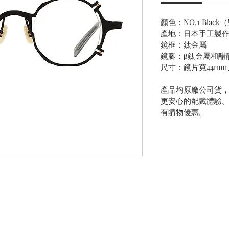
顏色：NO.1 Blac
產地：日本手工製
鏡框：鈦金屬
鏡腳：β鈦金屬和醋
尺寸：鏡片寬44mm
產品均原廠公司貨
更安心的配戴體驗
有購物優惠。