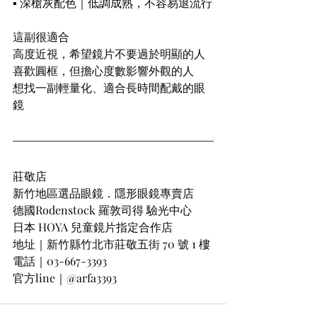
▪︎ 深槍灰配色｜低調成熟，不容易退流行
這副很適合
高度近視，希望鏡片不要過於明顯的人
喜歡圓框，但擔心度數影響外觀的人
想找一副輕量化、適合長時間配戴的眼
鏡
莊敬店
新竹地區選品眼鏡．隱形眼鏡專賣店
德國Rodenstock 羅敦司得 驗光中心
日本 HOYA 兒童鏡片指定合作店
地址｜新竹縣竹北市莊敬五街 70 號 1 樓
電話｜03-667-3393
官方line｜@arfa3393