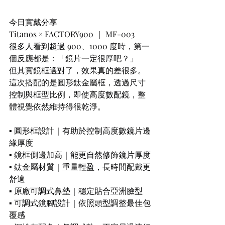
今日實戴分享
Titanos × FACTORY900 ｜ MF-003
很多人看到超過 900、1000 度時，第一
個反應都是：「鏡片一定很厚吧？」
但其實鏡框選對了，效果真的差很多。
這次搭配的是圓形鈦金屬框，透過尺寸
控制與框型比例，即使高度數配鏡，整
體視覺依然維持得很乾淨。
▪︎ 圓形框設計｜有助於控制高度數鏡片邊
緣厚度
▪︎ 鏡框側邊加高｜能更自然修飾鏡片厚度
▪︎ 鈦金屬材質｜重量輕盈，長時間配戴更
舒適
▪︎ 原廠可調式鼻墊｜穩定貼合亞洲臉型
▪︎ 可調式鏡腳設計｜依照頭型調整最佳包
覆感