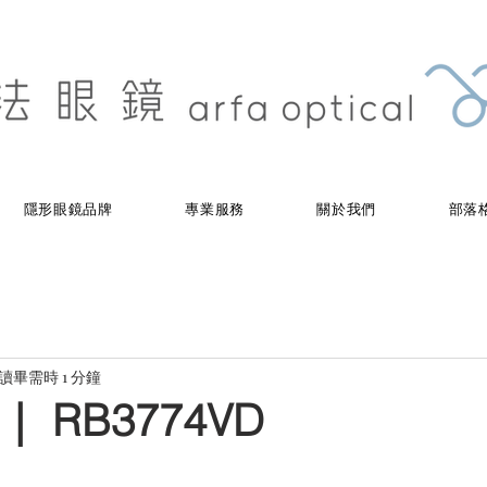
隱形眼鏡品牌
專業服務
關於我們
部落
讀畢需時 1 分鐘
 ｜ RB3774VD