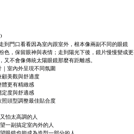
D
走到門口看看因為室內跟室外，根本像兩副不同的眼鏡
粉色，保留眼神與表情；走到陽光下後，鏡片慢慢變成更
，又不會像傳統太陽眼鏡那麼有距離感。
設計｜室內外呈現不同氛圍
｜兼顧美觀與舒適度
讓整體更有精緻感
升穩定度與舒適感
｜依照頭型調整最佳貼合度
但又怕太高調的人
希望一副搞定室內外的人
希望眼鏡也能成為造型一部分的人