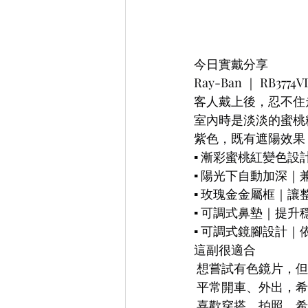
今日實戴分享
Ray-Ban ｜ RB3774V
客人戴上後，忍不住
室內時是淡淡的蜜桃
紫色，既有遮陽效果
▪︎ 漸彩蜜桃紅變色
▪︎ 陽光下自動加深
▪︎ 玫瑰金金屬框｜
▪︎ 可調式鼻墊｜提
▪︎ 可調式鏡腳設計
這副很適合
 想嘗試有色鏡片，
 平常開車、外出，
 喜歡穿搭、拍照，