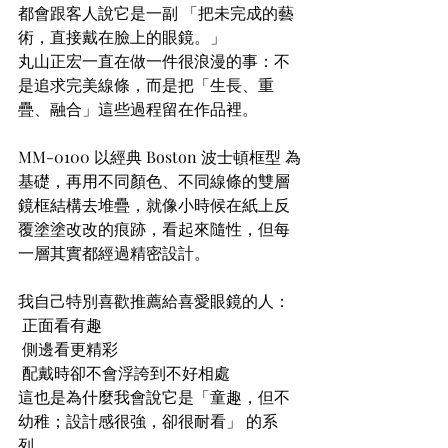
都會跟客人說它是一副 「把未完成的藝
術，直接戴在臉上的眼鏡。」
丸山正宏一直在做一件很浪漫的事：不
是追求完美線條，而是把「生長、重
疊、融合」這些過程留在作品裡。
MM-0100 以經典 Boston 波士頓框型 為
基礎，再用不同顏色、不同線條的雙層
鏡框結構去堆疊，就像小時候在紙上反
覆塗塗改改的痕跡，看起來隨性，但每
一層其實都經過精密設計。
我自己特別喜歡推薦給喜愛眼鏡的人：
 正面看有趣
 側邊看更精彩
 配戴時卻不會浮誇到不好相處
這也是為什麼我會說它是「童趣，但不
幼稚；設計感很強，卻很耐看」 的系
列。