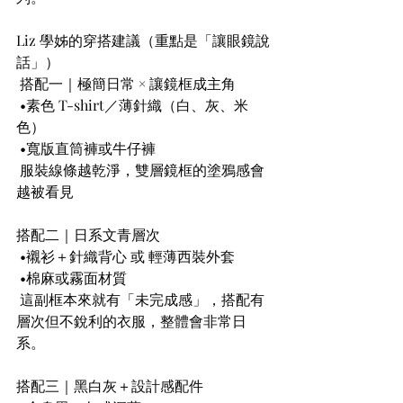
Liz 學姊的穿搭建議（重點是「讓眼鏡說
話」）
 搭配一｜極簡日常 × 讓鏡框成主角
 •素色 T-shirt／薄針織（白、灰、米
色）
 •寬版直筒褲或牛仔褲
 服裝線條越乾淨，雙層鏡框的塗鴉感會
越被看見
搭配二｜日系文青層次
 •襯衫＋針織背心 或 輕薄西裝外套
 •棉麻或霧面材質
 這副框本來就有「未完成感」，搭配有
層次但不銳利的衣服，整體會非常日
系。
搭配三｜黑白灰＋設計感配件