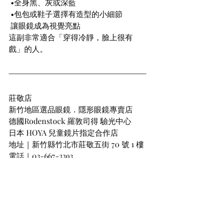
 •全身黑、灰或深藍
 •包包或鞋子選擇有造型的小細節
 讓眼鏡成為視覺亮點
這副非常適合「穿得冷靜，臉上很有
戲」的人。
莊敬店
新竹地區選品眼鏡．隱形眼鏡專賣店
德國Rodenstock 羅敦司得 驗光中心
日本 HOYA 兒童鏡片指定合作店
地址｜新竹縣竹北市莊敬五街 70 號 1 樓
電話｜03-667-3393
官方line｜@arfa3393