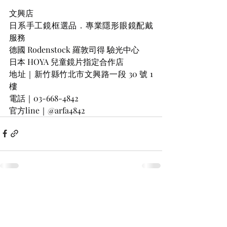
文興店
日系手工鏡框選品．專業隱形眼鏡配戴
服務
德國 Rodenstock 羅敦司得 驗光中心
日本 HOYA 兒童鏡片指定合作店
地址｜新竹縣竹北市文興路一段 30 號 1 
樓
電話｜03-668-4842
官方line｜@arfa4842
最新文章
查看全部