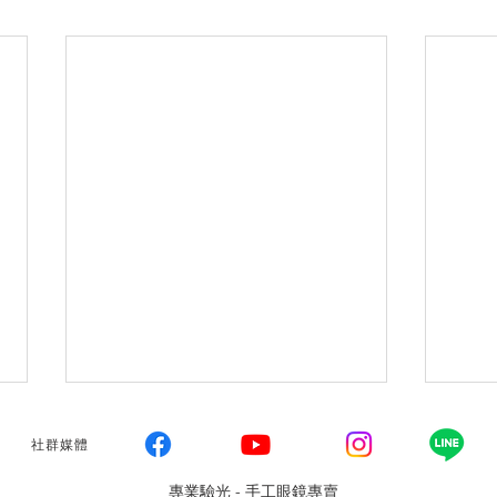
社群媒體
​專業驗光 - 手工眼鏡專賣