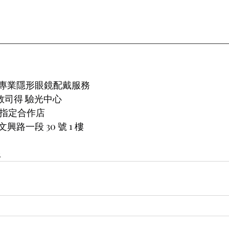
專業隱形眼鏡配戴服務
 羅敦司得 驗光中心
片指定合作店
路一段 30 號 1 樓
2