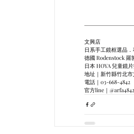
文興店
日系手工鏡框選品．
德國 Rodenstock
日本 HOYA 兒童鏡
地址｜新竹縣竹北市文興
電話｜03-668-4842
官方line｜@arfa484