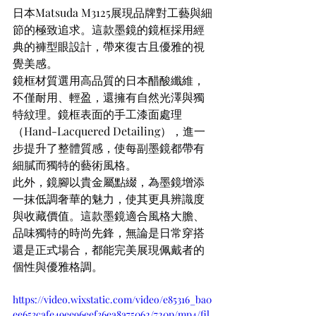
日本Matsuda M3125展現品牌對工藝與細
節的極致追求。這款墨鏡的鏡框採用經
典的褲型眼設計，帶來復古且優雅的視
覺美感。
鏡框材質選用高品質的日本醋酸纖維，
不僅耐用、輕盈，還擁有自然光澤與獨
特紋理。鏡框表面的手工漆面處理
（Hand-Lacquered Detailing），進一
步提升了整體質感，使每副墨鏡都帶有
細膩而獨特的藝術風格。
此外，鏡腳以貴金屬點綴，為墨鏡增添
一抹低調奢華的魅力，使其更具辨識度
與收藏價值。這款墨鏡適合風格大膽、
品味獨特的時尚先鋒，無論是日常穿搭
還是正式場合，都能完美展現佩戴者的
個性與優雅格調。
https://video.wixstatic.com/video/e85316_ba0
ee653cafe49ee96eef36ea8a75062/720p/mp4/fil