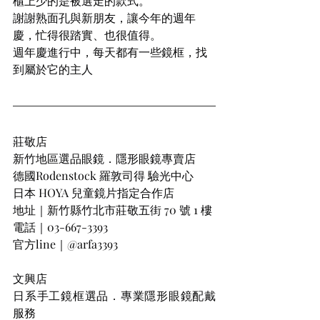
櫃上少的是被選走的款式。
謝謝熟面孔與新朋友，讓今年的週年
慶，忙得很踏實、也很值得。
週年慶進行中，每天都有一些鏡框，找
到屬於它的主人
莊敬店
新竹地區選品眼鏡．隱形眼鏡專賣店
德國Rodenstock 羅敦司得 驗光中心
日本 HOYA 兒童鏡片指定合作店
地址｜新竹縣竹北市莊敬五街 70 號 1 樓
電話｜03-667-3393
官方line｜@arfa3393
文興店
日系手工鏡框選品．專業隱形眼鏡配戴
服務